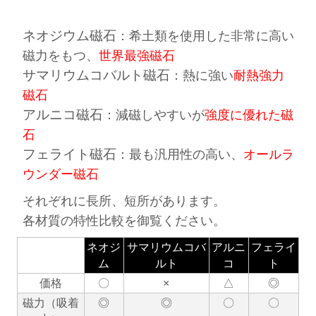
ネオジウム磁石
：希土類を使用した非常に高い
磁力をもつ、
世界最強磁石
サマリウムコバルト磁石
：熱に強い
耐熱強力
磁石
アルニコ磁石
：減磁しやすいが
強度に優れた磁
石
フェライト磁石
：最も汎用性の高い、
オールラ
ウンダー磁石
それぞれに長所、短所があります。
各材質の特性比較を御覧ください。
ネオジ
サマリウムコバ
アルニ
フェライ
ム
ルト
コ
ト
価格
〇
×
△
◎
磁力（吸着
◎
◎
〇
〇