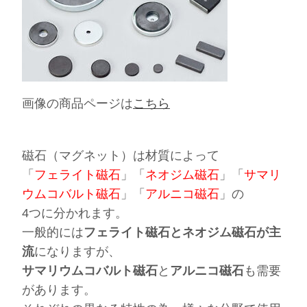
画像の商品ページは
こちら
磁石（マグネット）は材質によって
「
フェライト磁石
」「
ネオジム磁石
」「
サマリ
ウムコバルト磁石
」「
アルニコ磁石
」の
4つに分かれます。
一般的には
フェライト磁石とネオジム磁石が主
流
になりますが、
サマリウムコバルト磁石
と
アルニコ磁石
も需要
があります。