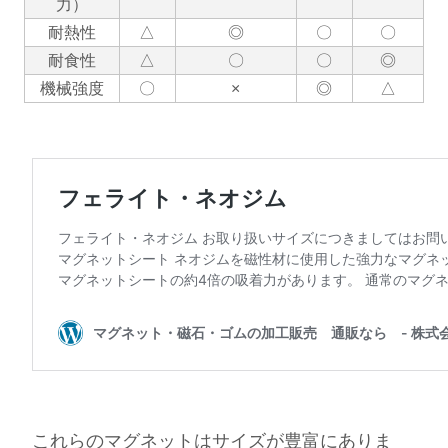
力）
耐熱性
△
◎
〇
〇
耐食性
△
〇
〇
◎
機械強度
〇
×
◎
△
これらのマグネットはサイズが豊富にありま