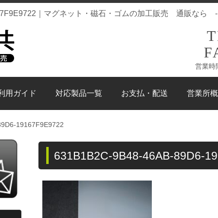
D6-19167F9E9722｜マグネット・磁石・ゴムの加工販売 通販なら 
T
F
営業時
利用ガイド
対応製品一覧
お支払・配送
営業所概
89D6-19167F9E9722
631B1B2C-9B48-46AB-89D6-1