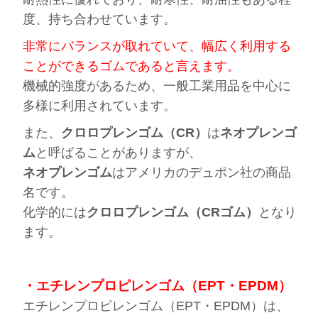
度、持ち合わせています。
非常にバランスが取れていて、幅広く利用する
ことができるゴムであると言えます。
機械的強度があるため、一般工業用品を中心に
多様に利用されています。
また、
クロロプレンゴム（CR）
は
ネオプレンゴ
ム
と呼ばることがありますが、
ネオプレンゴム
はアメリカのデュポン社の商品
名です。
化学的には
クロロプレンゴム（CRゴム）
となり
ます。
・エチレンプロピレンゴム（EPT・EPDM）
エチレンプロピレンゴム（EPT・EPDM）
は、