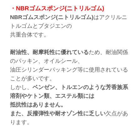
・
NBRゴムスポンジ(ニトリルゴム)
NBRゴムスポンジ(ニトリルゴム)
はアクリルニ
トルゴムとブタジエンの
共重合体です。
耐油性、耐摩耗性に優れている
ため、耐油関係
のパッキン、オイルシール、
油圧シリンダーパッキング等に使用されている
ことが多いです。
しかし、
ベンゼン、トルエンのような芳香族系
溶剤やケトン類、エステル類には
抵抗性はありません。
また、反撥弾性や耐オゾン性に乏しい
欠点があ
ります。