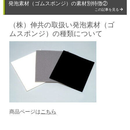
発泡素材（ゴムスポンジ）の素材別特徴②
この記事を見る
（株）伸共の取扱い発泡素材（ゴ
ムスポンジ）の種類について
商品ページは
こちら