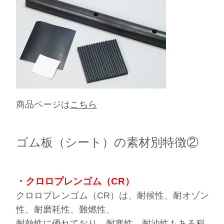
商品ページは
こちら
ゴム板（シート）の素材別特徴②
・クロロプレンゴム（CR）
クロロプレンゴム（CR）
は、耐候性、耐オゾン
性、耐磨耗性、難燃性、
耐熱性に優れており、耐寒性、耐油性もある程