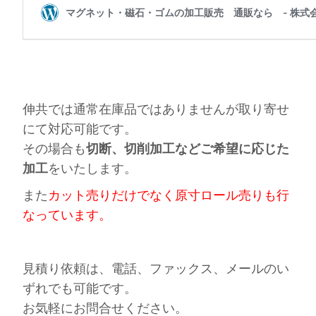
伸共では通常在庫品ではありませんが取り寄せ
にて対応可能です。
その場合も
切断、切削加工などご希望に応じた
加工
をいたします。
また
カット売りだけでなく原寸ロール売りも行
なっています。
見積り依頼は、電話、ファックス、メールのい
ずれでも可能です。
お気軽にお問合せください。